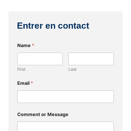
g
e
r
l
a
o
m
Entrer en contact
p
e
Name
*
First
Last
Email
*
M
Comment or Message
e
s
s