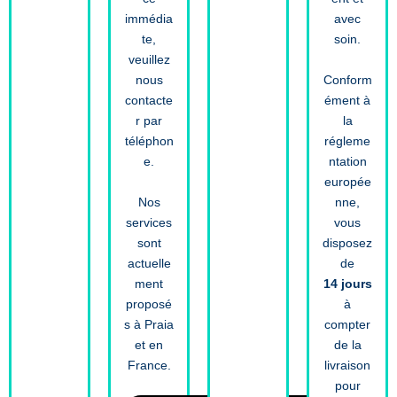
immédia
avec
te,
soin.
veuillez
Conform
nous
ément à
contacte
la
r par
régleme
téléphon
ntation
e.
europée
Nos
nne,
services
vous
sont
disposez
actuelle
de
ment
14 jours
proposé
à
s à Praia
compter
et en
de la
France.
livraison
pour