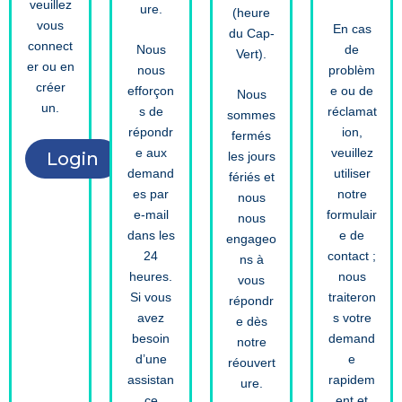
veuillez
ure.
(heure
vous
En cas
du Cap-
connect
Nous
de
Vert).
er ou en
nous
problèm
créer
efforçon
e ou de
Nous
un.
s de
réclamat
sommes
répondr
ion,
fermés
e aux
veuillez
Login
les jours
demand
utiliser
fériés et
es par
notre
nous
e-mail
formulair
nous
dans les
e de
engageo
24
contact ;
ns à
heures.
nous
vous
Si vous
traiteron
répondr
avez
s votre
e dès
besoin
demand
notre
d’une
e
réouvert
assistan
rapidem
ure.
ce
ent et