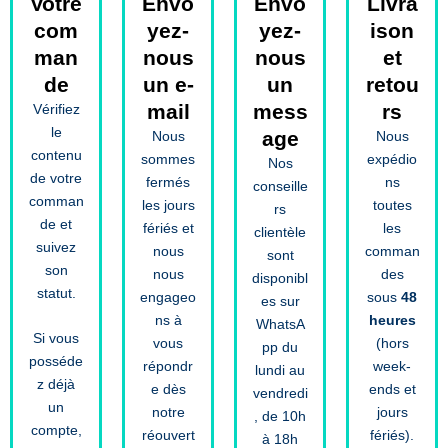
Votre
Envo
Envo
Livra
com
yez-
yez-
ison
man
nous
nous
et
de
un e-
un
retou
mail
mess
rs
Vérifiez
le
age
Nous
Nous
contenu
sommes
expédio
Nos
de votre
fermés
ns
conseille
comman
les jours
toutes
rs
de et
fériés et
les
clientèle
suivez
nous
comman
sont
son
nous
des
disponibl
statut.
engageo
sous
48
es sur
ns à
heures
WhatsA
Si vous
vous
(hors
pp du
posséde
répondr
week-
lundi au
z déjà
e dès
ends et
vendredi
un
notre
jours
, de 10h
compte,
réouvert
fériés).
à 18h