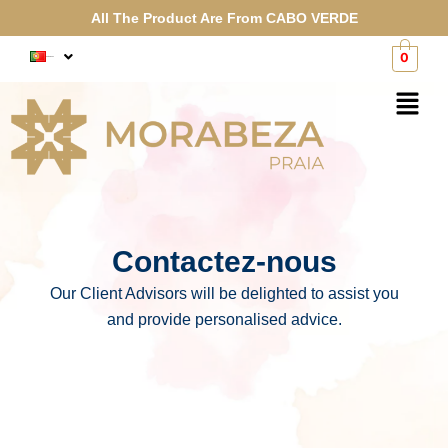
Skip
All The Product Are From CABO VERDE
to
content
0
Português
Menu
Contactez-nous
Our Client Advisors will be delighted to assist you
and provide personalised advice.