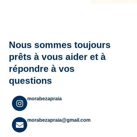
Nous sommes toujours
prêts à vous aider et à
répondre à vos
questions
I
morabezapraia
n
s
E
t
morabezapraia@gmail.com
n
a
v