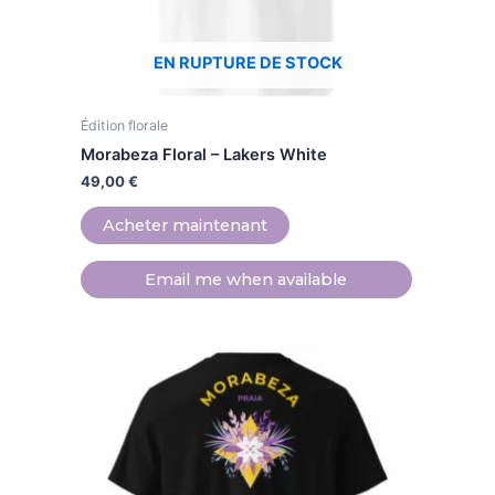
choisies
sur
EN RUPTURE DE STOCK
la
page
Édition florale
du
produit
Morabeza Floral – Lakers White
49,00
€
Acheter maintenant
Email me when available
Ce
produit
a
plusieurs
variations.
Les