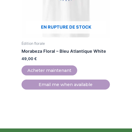
peuvent
être
choisies
sur
EN RUPTURE DE STOCK
la
page
Édition florale
du
produit
Morabeza Floral – Bleu Atlantique White
49,00
€
Acheter maintenant
Email me when available