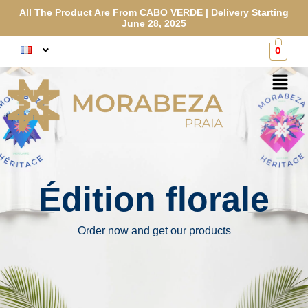
Aller
All The Product Are From CABO VERDE | Delivery Starting
au
June 28, 2025
contenu
0
Français
Menu
Édition florale
Order now and get our products​