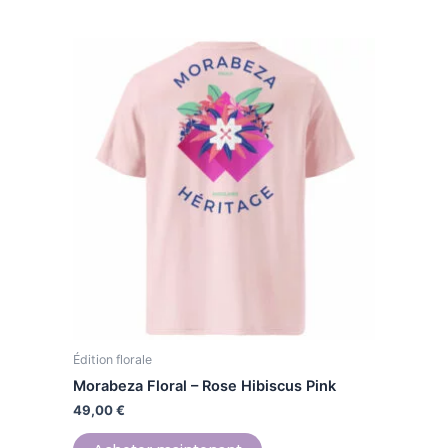
Ce
produit
a
plusieurs
variations.
Les
options
peuvent
être
choisies
sur
la
page
Édition florale
du
produit
Morabeza Floral – Rose Hibiscus Pink
49,00
€