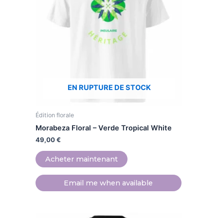
variations.
Les
options
peuvent
être
choisies
sur
EN RUPTURE DE STOCK
la
page
Édition florale
du
produit
Morabeza Floral – Verde Tropical White
49,00
€
Acheter maintenant
Email me when available
Ce