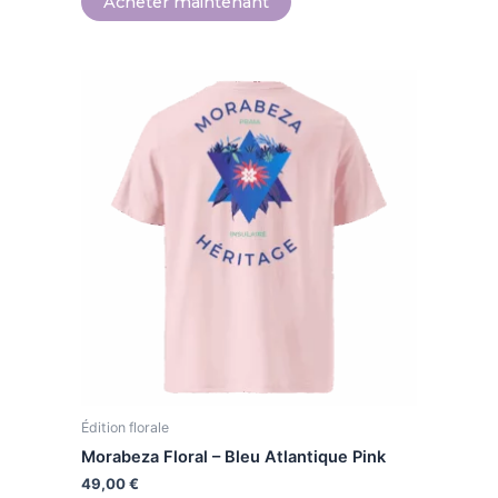
Acheter maintenant
Ce
produit
a
plusieurs
variations.
Les
options
peuvent
être
choisies
sur
la
page
Édition florale
du
produit
Morabeza Floral – Bleu Atlantique Pink
49,00
€