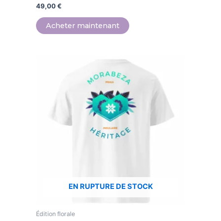
49,00
€
Acheter maintenant
Ce
produit
a
plusieurs
variations.
Les
options
peuvent
être
choisies
sur
EN RUPTURE DE STOCK
la
page
Édition florale
du