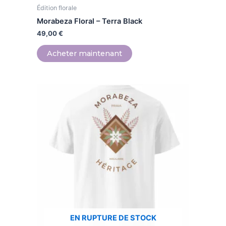
Édition florale
du
produit
Morabeza Floral – Terra Black
49,00
€
Acheter maintenant
Ce
produit
a
plusieurs
variations.
Les
options
peuvent
être
choisies
sur
EN RUPTURE DE STOCK
la