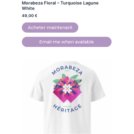
Morabeza Floral – Turquoise Lagune
produit
White
49,00
€
Acheter maintenant
Email me when available
Ce
produit
a
plusieurs
variations.
Les
options
peuvent
être
choisies