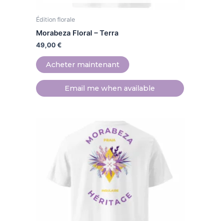
page
Édition florale
du
produit
Morabeza Floral – Terra
49,00
€
Acheter maintenant
Email me when available
Ce
produit
a
plusieurs
variations.
Les
options
peuvent
être