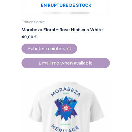
sur
EN RUPTURE DE STOCK
la
page
Édition florale
du
produit
Morabeza Floral – Rose Hibiscus White
49,00
€
Acheter maintenant
Email me when available
Ce
produit
a
plusieurs
variations.
Les
options