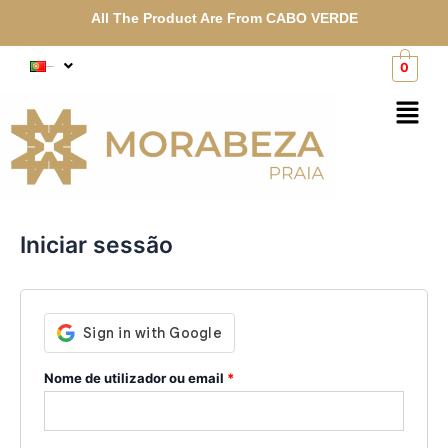
Skip
Obrigatório
Obrigatório
All The Product Are From CABO VERDE
to
content
0
Português
Menu
Iniciar sessão
Nome de utilizador ou email
*